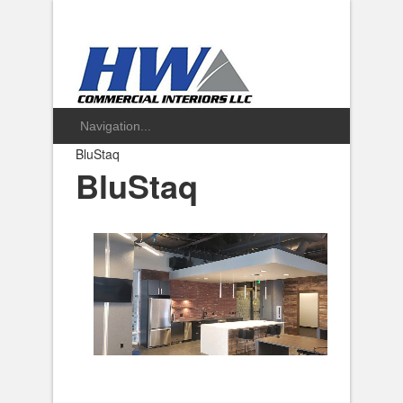
BluStaq
BluStaq